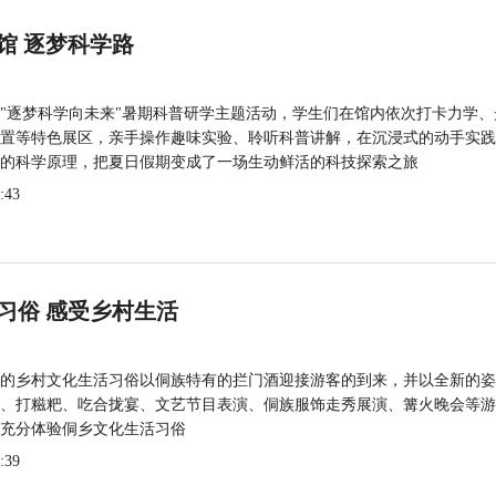
馆 逐梦科学路
"逐梦科学向未来"暑期科普研学主题活动，学生们在馆内依次打卡力学、
置等特色展区，亲手操作趣味实验、聆听科普讲解，在沉浸式的动手实践
的科学原理，把夏日假期变成了一场生动鲜活的科技探索之旅
:43
习俗 感受乡村生活
的乡村文化生活习俗以侗族特有的拦门酒迎接游客的到来，并以全新的姿
、打糍粑、吃合拢宴、文艺节目表演、侗族服饰走秀展演、篝火晚会等游
充分体验侗乡文化生活习俗
:39