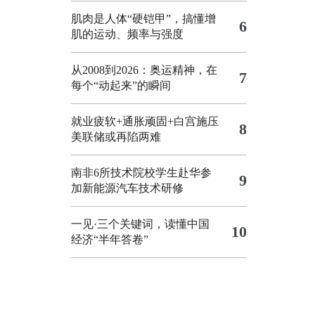
肌肉是人体“硬铠甲”，搞懂增
6
肌的运动、频率与强度
从2008到2026：奥运精神，在
7
每个“动起来”的瞬间
就业疲软+通胀顽固+白宫施压
8
美联储或再陷两难
南非6所技术院校学生赴华参
9
加新能源汽车技术研修
一见·三个关键词，读懂中国
10
经济“半年答卷”