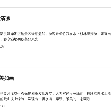
觅清凉
泗洪洪泽湖湿地景区绿意盎然，游客乘坐竹筏在水上杉林里漂游，亲近自
，静享湿地初秋美好风光
:37
美如画
动黄河流域生态保护和高质量发展，大力实施沿黄绿化，持续治理水土流
的荒山披上绿装，呈现出一幅水清、岸绿、景美的生态画卷
:30