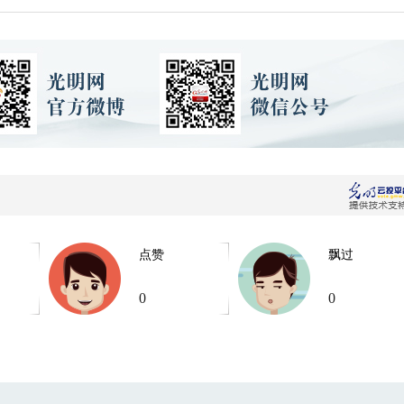
点赞
飘过
0
0