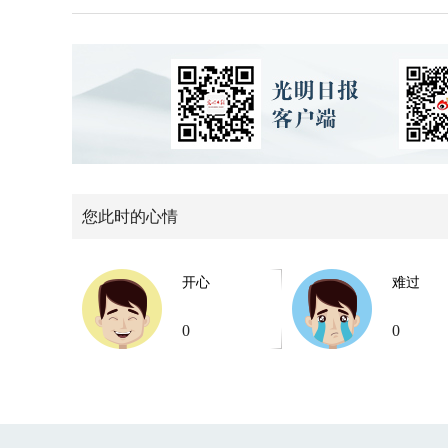
您此时的心情
开心
难过
0
0