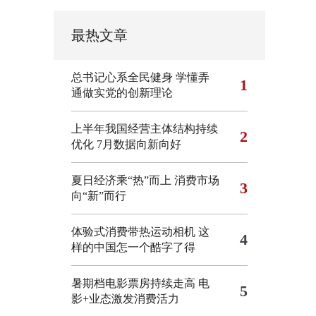
最热文章
总书记心系全民健身
学懂弄
1
通做实党的创新理论
上半年我国经营主体结构持续
2
优化
7月数据向新向好
夏日经济乘“热”而上 消费市场
3
向“新”而行
体验式消费带热运动相机
这
4
样的中国怎一个酷字了得
暑期档电影票房持续走高 电
5
影+业态激发消费活力