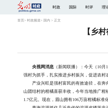
时政
国际
时评
理
首页
>
时政频道
>
国内
>
正文
【乡村
央视网消息
（新闻联播）：今天（10月
强村为抓手，扎实推进乡村振兴，促进农村
产业兴旺是强村富民的有效途径，在奔向
山团结村的柑橘喜获丰收，今年当地推广柑
1.7亿元。现在，眉山拥有106万亩柑橘标
青海湟源抓住几近失传的湟源皮绣等非遗技