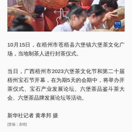
10月15日，在梧州市苍梧县六堡镇六堡茶文化广
1
场，当地制茶人进行封茶仪式。
场
当日，广西梧州市2023六堡茶文化节和第二十届
当
梧州宝石节开幕，在为期5天的会期中，将举办开
梧
茶仪式、宝石产业发展论坛、六堡茶品鉴斗茶大
茶
会、六堡茶品牌发展论坛等活动。
会
新华社记者 黄孝邦 摄
新
[责编：袁晴]
[责