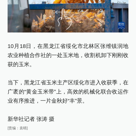
10月18日，在黑龙江省绥化市北林区张维镇润地
1
农业种植合作社的一处玉米地，收割机卸下刚刚收
农
获的玉米。
米
当下，黑龙江省玉米主产区绥化市进入收获季，在
当
广袤的“黄金玉米带”上，高效的机械化联合收运作
广
业有序推进，一片金秋好“丰”景。
业
新华社记者 张涛 摄
新
[责编：袁晴]
[责