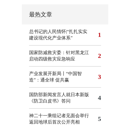
最热文章
总书记的人民情怀|“扎扎实实
1
建设现代化产业体系”
国家防减救灾委：针对黑龙江
2
启动四级救灾应急响应
产业发展开新局丨“中国智
3
造”：通全球 促共赢
国防部新闻发言人就日本新版
4
《防卫白皮书》答问
神二十一乘组记者见面会举行
5
返回地球后首次公开亮相