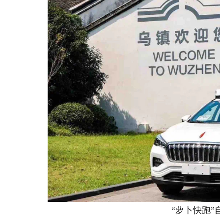
“萝卜快跑”自