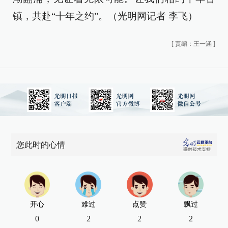
镇，共赴“十年之约”。（光明网记者 李飞）
[
责编：王一涵
]
您此时的心情
开心
难过
点赞
飘过
0
2
2
2