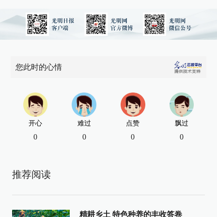
您此时的心情
开心
难过
点赞
飘过
0
0
0
0
推荐阅读
精耕乡土 特色种养的丰收答卷