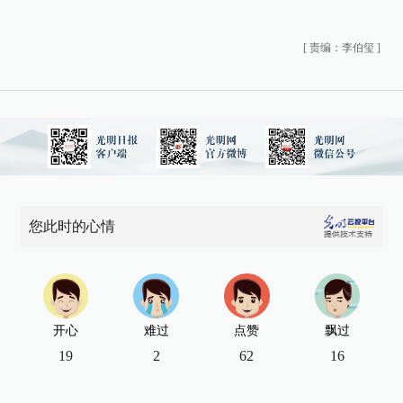
[
责编：李伯玺
]
您此时的心情
开心
难过
点赞
飘过
19
2
62
16