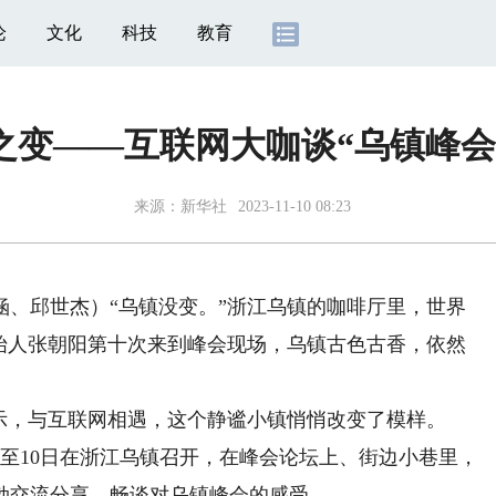
论
文化
科技
教育
之变——互联网大咖谈“乌镇峰会
来源：
新华社
2023-11-10 08:23
涵、邱世杰）“乌镇没变。”浙江乌镇的咖啡厅里，世界
创始人张朝阳第十次来到峰会现场，乌镇古色古香，依然
，与互联网相遇，这个静谧小镇悄悄改变了模样。
日至10日在浙江乌镇召开，在峰会论坛上、街边小巷里，
勃交流分享，畅谈对乌镇峰会的感受。