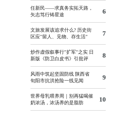
任新民——求真务实拓天路，
6
矢志笃行铸星途
文旅发展该追求什么?
历史街
7
区应"留人、见物、存生活"
炒作虚假叙事行"扩军"之实
日
8
新版《防卫白皮书》引批评
风雨中筑起坚固防线 陕西省
9
旬阳市抗洪抢险一线见闻
世界母乳喂养周｜别再猛喝催
10
奶浓汤，浓汤养的是脂肪