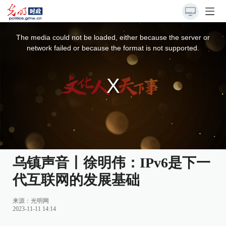
This
is
a
The media could not be loaded, either because the server or
modal
window.
network failed or because the format is not supported.
乌镇声音丨徐明伟：IPv6是下一
代互联网的发展基础
来源：
光明网
2023-11-11 14:14