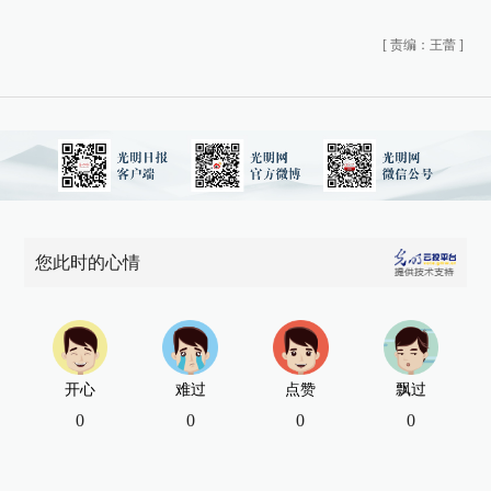
[
责编：王蕾
]
您此时的心情
开心
难过
点赞
飘过
0
0
0
0