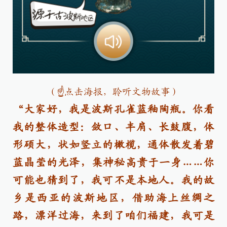
（
☝
点击海报，聆听文物故事）
“大家好，我是波斯孔雀蓝釉陶瓶。你看
我的整体造型：敛口、丰肩、长鼓腹，体
形硕大，状如竖立的橄榄，通体散发着碧
蓝晶莹的光泽，集神秘高贵于一身……你
可能也猜到了，我可不是本地人。我的故
乡是西亚的波斯地区，借助海上丝绸之
路，漂洋过海，来到了咱们福建，我可是