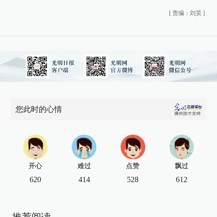
[
责编：刘昊
]
您此时的心情
开心
难过
点赞
飘过
620
414
528
612
推荐阅读