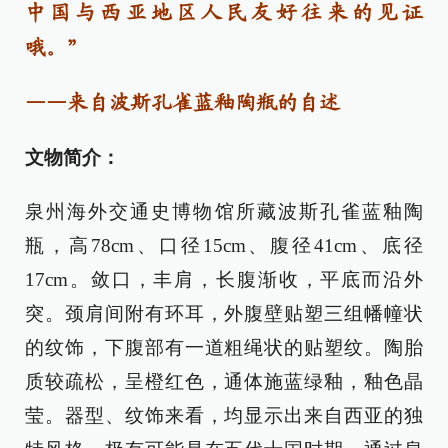
中国与西亚地区人民友好往来的见证
哦。”
——来自
波斯孔雀蓝釉陶瓶的自述
文物简介：
泉州海外交通史博物馆所藏波斯孔雀蓝釉陶
瓶，高78cm、口径15cm、腹径41cm、底径
17cm。敛口，丰肩，长腹渐收，平底而沿外
突。颈肩间附有环耳，外腹壁贴塑三组幡幢状
的纹饰，下腹部有一道粗绳状的贴塑纹。陶胎
质较疏松，呈橙红色，通体施蓝绿釉，釉色晶
莹。器型、纹饰来看，均显示出来自西亚的独