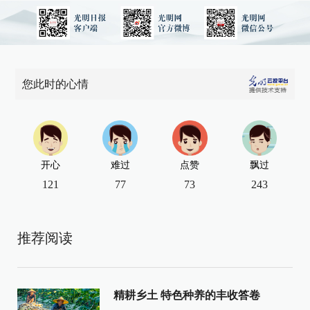
您此时的心情
开心
难过
点赞
飘过
121
77
73
243
推荐阅读
精耕乡土 特色种养的丰收答卷