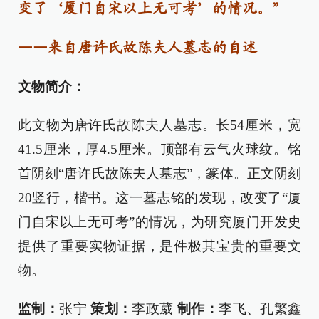
变了‘厦门自宋以上无可考’的情况。”
——来自唐许氏故陈夫人墓志的自述
文物简介：
此文物为唐许氏故陈夫人墓志。长54厘米，宽
41.5厘米，厚4.5厘米。顶部有云气火球纹。铭
首阴刻“唐许氏故陈夫人墓志”，篆体。正文阴刻
20竖行，楷书。这一墓志铭的发现，改变了“厦
门自宋以上无可考”的情况，为研究厦门开发史
提供了重要实物证据，是件极其宝贵的重要文
物。
监制：
张宁
策划：
李政葳
制作：
李飞、孔繁鑫