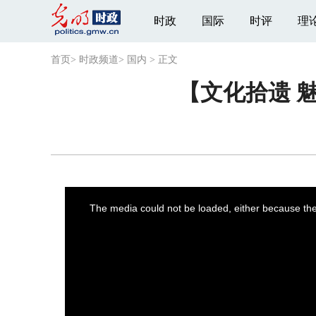
时政
国际
时评
理
首页
>
时政频道
>
国内
>
正文
【文化拾遗 
This
is
a
The media could not be loaded, either because the 
modal
window.