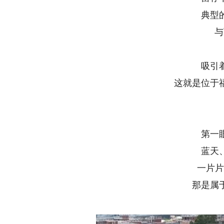
典型
与
吸引
这就是位于
第一
蓝天
一片片
那是属