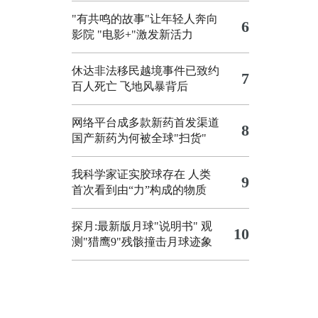
"有共鸣的故事"让年轻人奔向
6
影院
"电影+"激发新活力
休达非法移民越境事件已致约
7
百人死亡
飞地风暴背后
网络平台成多款新药首发渠道
8
国产新药为何被全球"扫货"
我科学家证实胶球存在 人类
9
首次看到由“力”构成的物质
探月:最新版月球"说明书"
观
10
测"猎鹰9"残骸撞击月球迹象