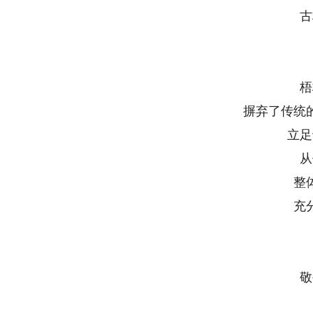
古
梧
摒弃了传统
立足
从
整
充
敬