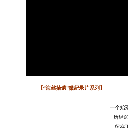
【“海丝拾遗”微纪录片系列】
一个始
历经6
留存