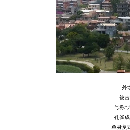
外
被古
号称“
孔雀成
单身复