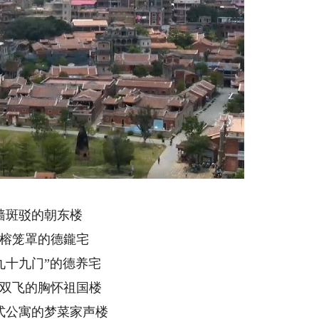
墙斑驳的朝东楼
榕笼罩的德鑨宅
九十九门”的德养宅
双飞的胸怀祖国楼
式公寓的梦菜家声楼