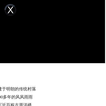
Video
Player
is
loading.
建于明朝的传统村落
00多年的风风雨雨
下近百栋古厝洋楼