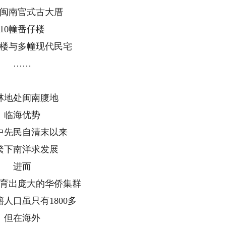
幢闽南官式古大厝
10幢番仔楼
洋楼与多幢现代民宅
……
林地处闽南腹地
临海优势
中先民自清末以来
繁下南洋求发展
进而
育出庞大的华侨集群
人口虽只有1800多
但在海外