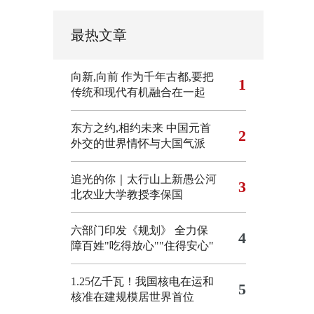
最热文章
向新,向前
作为千年古都,要把
1
传统和现代有机融合在一起
东方之约,相约未来 中国元首
2
外交的世界情怀与大国气派
追光的你｜太行山上新愚公河
3
北农业大学教授李保国
六部门印发《规划》 全力保
4
障百姓"吃得放心""住得安心"
1.25亿千瓦！我国核电在运和
5
核准在建规模居世界首位