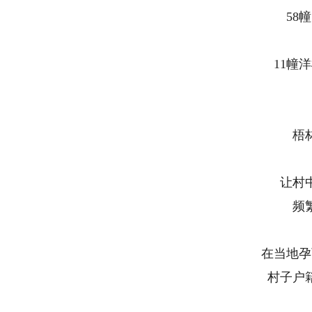
58
11幢
梧
让村
频
在当地孕
村子户籍