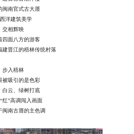
的闽南官式古大厝
西洋建筑美学
交相辉映
着四面八方的游客
福建晋江的梧林传统村落
步入梧林
眼被吸引的是色彩
、白云、绿树打底
“红”高调闯入画面
于闽南古厝的主色调