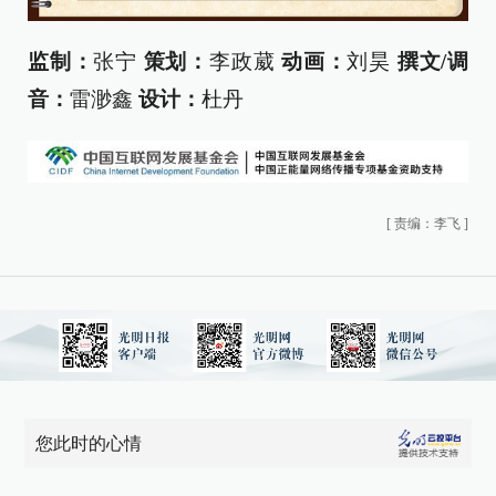
监制：
张宁
策划：
李政葳
动画：
刘昊
撰文
/
调
音：
雷渺鑫
设计：
杜丹
[
责编：李飞
]
您此时的心情