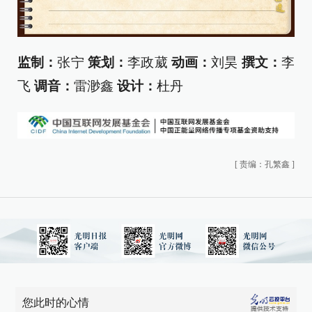
监制：
张宁
策划：
李政葳
动画：
刘昊
撰文：
李
飞
调音：
雷渺鑫
设计：
杜丹
[
责编：孔繁鑫
]
您此时的心情