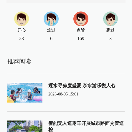
开心
难过
点赞
飘过
23
6
169
3
推荐阅读
逐水寻凉度盛夏 亲水游乐悦人心
2026-08-05 15:01
智能无人巡逻车开展城市路面交管巡
检