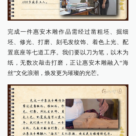
完成一件惠安木雕作品需经过凿粗坯、掘细
坯、修光、打磨、刻毛发纹饰、着色上光、配
置底座等七道工序。我们要以刀为笔，以木为
纸，无数次敲击打磨，正让惠安木雕融入“海
丝”文化浪潮，焕发更为璀璨的光芒。