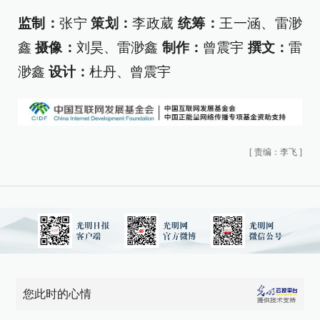
监制：
张宁
策划：
李政葳
统筹：
王一涵、雷渺
鑫
摄像：
刘昊、雷渺鑫
制作：
曾震宇
撰文：
雷
渺鑫
设计：
杜丹、曾震宇
[
责编：李飞
]
您此时的心情