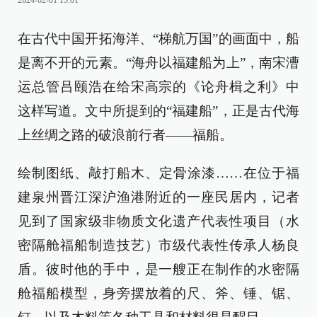
2024-02-01 15:01
在古代中国开拓海洋、“梯航万国”的画面中，船
是离不开的元素。“海舟以福建船为上”，南宋漕
运总管吕颐浩在给宋高宗的《论舟楫之利》中
这样写道。文中所提到的“福建船”，正是古代海
上丝绸之路的破浪前行者——福船。
绘制图纸、敲打船木、定骨涂漆……在位于福
建泉州晋江深沪渔港附近的一座民居内，记者
见到了国家级非物质文化遗产代表性项目（水
密隔舱福船制造技艺）市级代表性传承人杨良
盾。彼时他的手中，是一艘正在制作的水密隔
舱福船模型，身旁摆放着的尺、斧、锤、锯、