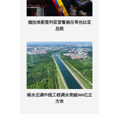
德拉埃斯普列亚宣誓就任哥伦比亚
总统
南水北调中线工程调水突破800亿立
方米