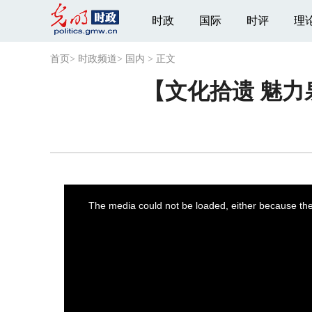
时政
国际
时评
理
首页
>
时政频道
>
国内
>
正文
【文化拾遗 魅力
This
is
a
The media could not be loaded, either because the 
modal
window.