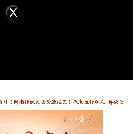
Video
Player
is
loading.
目（闽南传统民居营造技艺）代表性传承人 蒋钦全