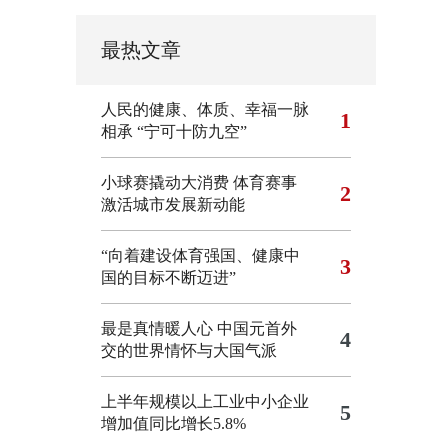
最热文章
人民的健康、体质、幸福一脉
1
相承
“宁可十防九空”
小球赛撬动大消费 体育赛事
2
激活城市发展新动能
“向着建设体育强国、健康中
3
国的目标不断迈进”
最是真情暖人心 中国元首外
4
交的世界情怀与大国气派
上半年规模以上工业中小企业
5
增加值同比增长5.8%