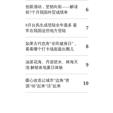
创新涌动，坚韧向前——解读
6
前7个月我国外贸成绩单
8月台风生成登陆全年最多 最
7
常在我国这些地方登陆
如果古代也有“全民健身日”，
8
看看哪个打卡场面最出圈儿
油菜花海、丹崖碧水、林海天
9
池 解锁各地夏日体验
暖心改造让城市“边角”资
10
源“动”起来“活”起来