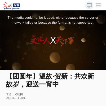
This
is
a
The media could not be loaded, either because the server or
modal
window.
network failed or because the format is not supported.
【团圆年】温故·贺新：共欢新
故岁，迎送一宵中
来源：
光明网
2024-02-11 08:00