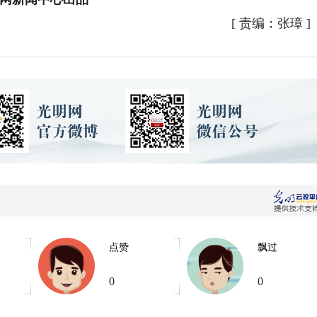
[
责编：张璋
]
点赞
飘过
0
0