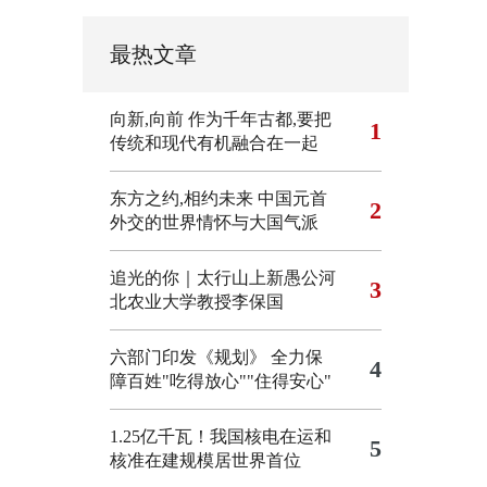
最热文章
向新,向前
作为千年古都,要把
1
传统和现代有机融合在一起
东方之约,相约未来 中国元首
2
外交的世界情怀与大国气派
追光的你｜太行山上新愚公河
3
北农业大学教授李保国
六部门印发《规划》 全力保
4
障百姓"吃得放心""住得安心"
1.25亿千瓦！我国核电在运和
5
核准在建规模居世界首位