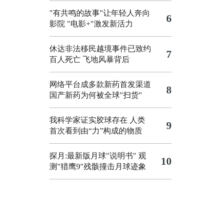
"有共鸣的故事"让年轻人奔向
6
影院
"电影+"激发新活力
休达非法移民越境事件已致约
7
百人死亡
飞地风暴背后
网络平台成多款新药首发渠道
8
国产新药为何被全球"扫货"
我科学家证实胶球存在 人类
9
首次看到由“力”构成的物质
探月:最新版月球"说明书"
观
10
测"猎鹰9"残骸撞击月球迹象