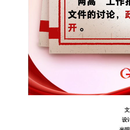
文
设
光明