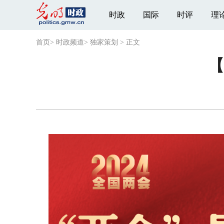
时政
国际
时评
理
首页
>
时政频道
>
独家策划
>
正文
【