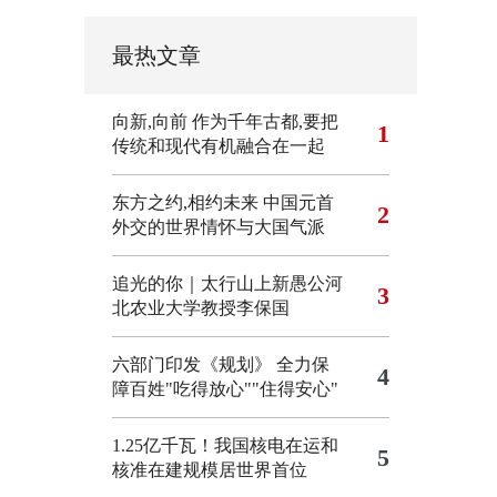
最热文章
向新,向前
作为千年古都,要把
1
传统和现代有机融合在一起
东方之约,相约未来 中国元首
2
外交的世界情怀与大国气派
追光的你｜太行山上新愚公河
3
北农业大学教授李保国
六部门印发《规划》 全力保
4
障百姓"吃得放心""住得安心"
1.25亿千瓦！我国核电在运和
5
核准在建规模居世界首位