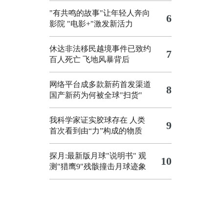
"有共鸣的故事"让年轻人奔向
6
影院
"电影+"激发新活力
休达非法移民越境事件已致约
7
百人死亡
飞地风暴背后
网络平台成多款新药首发渠道
8
国产新药为何被全球"扫货"
我科学家证实胶球存在 人类
9
首次看到由“力”构成的物质
探月:最新版月球"说明书"
观
10
测"猎鹰9"残骸撞击月球迹象