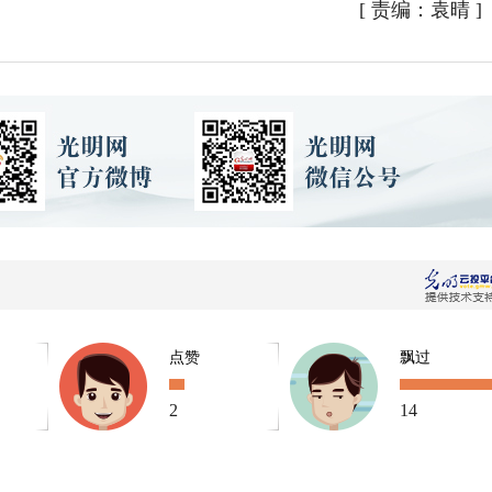
[
责编：袁晴
]
点赞
飘过
2
14