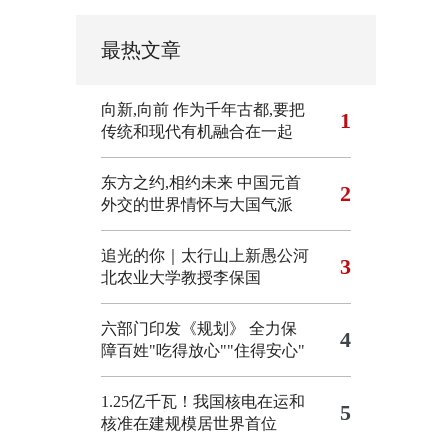
最热文章
向新,向前
作为千年古都,要把
1
传统和现代有机融合在一起
东方之约,相约未来 中国元首
2
外交的世界情怀与大国气派
追光的你｜太行山上新愚公河
3
北农业大学教授李保国
六部门印发《规划》 全力保
4
障百姓"吃得放心""住得安心"
1.25亿千瓦！我国核电在运和
5
核准在建规模居世界首位