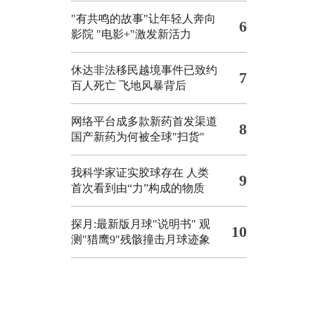
"有共鸣的故事"让年轻人奔向
6
影院
"电影+"激发新活力
休达非法移民越境事件已致约
7
百人死亡
飞地风暴背后
网络平台成多款新药首发渠道
8
国产新药为何被全球"扫货"
我科学家证实胶球存在 人类
9
首次看到由“力”构成的物质
探月:最新版月球"说明书"
观
10
测"猎鹰9"残骸撞击月球迹象