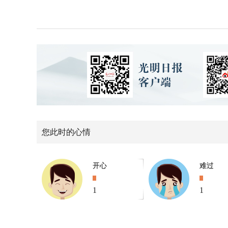
您此时的心情
开心
难过
1
1