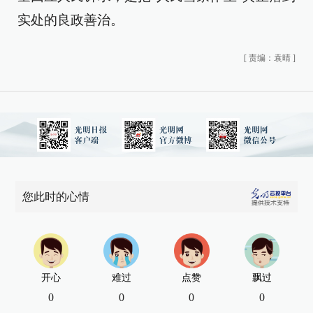
实处的良政善治。
[
责编：袁晴
]
您此时的心情
开心
难过
点赞
飘过
0
0
0
0