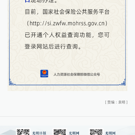
[
责编：袁晴
]