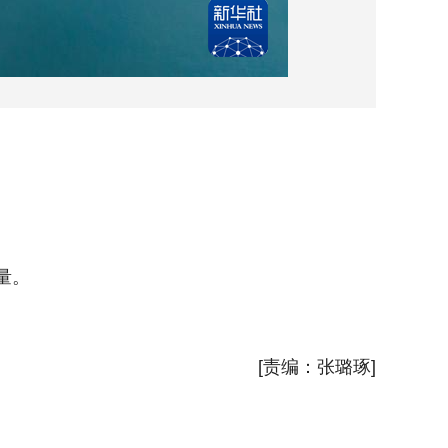
4月4
量。
据中国三
新华社
[责编：张璐琢]