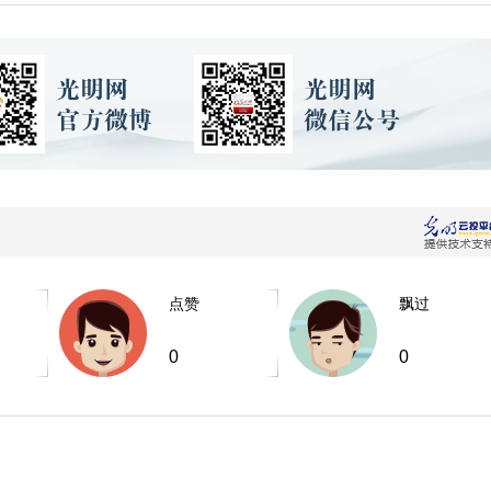
点赞
飘过
0
0