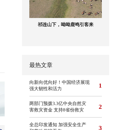
祁连山下，呦呦鹿鸣引客来
最热文章
向新向优向好！中国经济展现
1
强大韧性和活力
两部门预拨3.3亿中央自然灾
2
害救灾资金 支持8省份救灾
全总印发通知 加强安全生产
3