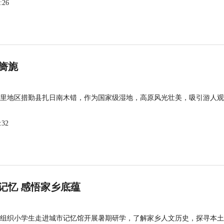
:26
旖旎
里地区措勤县扎日南木错，作为国家级湿地，高原风光壮美，吸引游人观
:32
记忆 感悟家乡底蕴
组织小学生走进城市记忆馆开展暑期研学，了解家乡人文历史，探寻本土