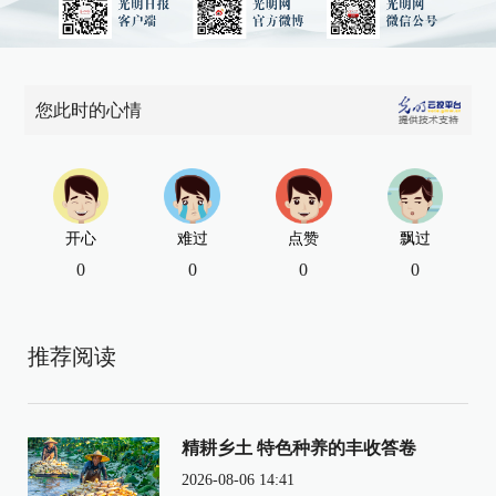
您此时的心情
开心
难过
点赞
飘过
0
0
0
0
推荐阅读
精耕乡土 特色种养的丰收答卷
2026-08-06 14:41