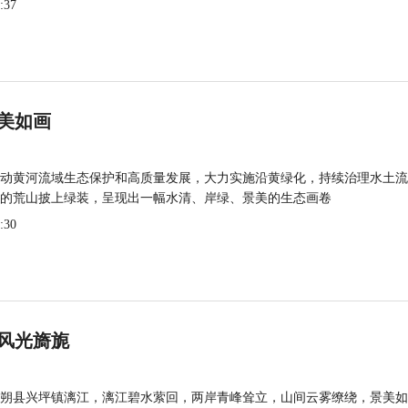
:37
美如画
动黄河流域生态保护和高质量发展，大力实施沿黄绿化，持续治理水土流
的荒山披上绿装，呈现出一幅水清、岸绿、景美的生态画卷
:30
风光旖旎
朔县兴坪镇漓江，漓江碧水萦回，两岸青峰耸立，山间云雾缭绕，景美如