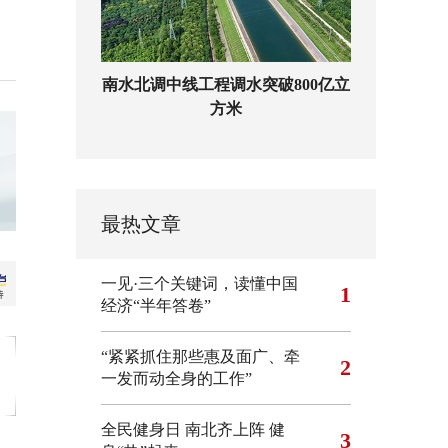
南水北调中线工程调水突破800亿立
方米
最热文章
一见·三个关键词，读懂中国
1
经济“半年答卷”
“紧紧抓住那些惠及面广、牵
2
一发而动全身的工作”
全民健身日 南北齐上阵 健
3