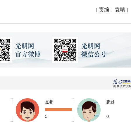
[
责编：袁晴
]
点赞
飘过
5
0