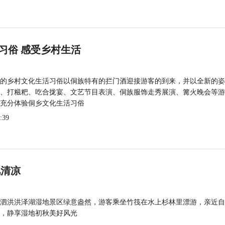
习俗 感受乡村生活
的乡村文化生活习俗以侗族特有的拦门酒迎接游客的到来，并以全新的姿
、打糍粑、吃合拢宴、文艺节目表演、侗族服饰走秀展演、篝火晚会等游
充分体验侗乡文化生活习俗
:39
觅清凉
泗洪洪泽湖湿地景区绿意盎然，游客乘坐竹筏在水上杉林里漂游，亲近自
，静享湿地初秋美好风光