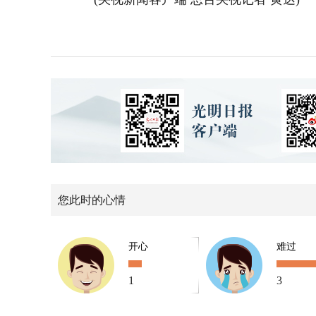
您此时的心情
开心
难过
1
3