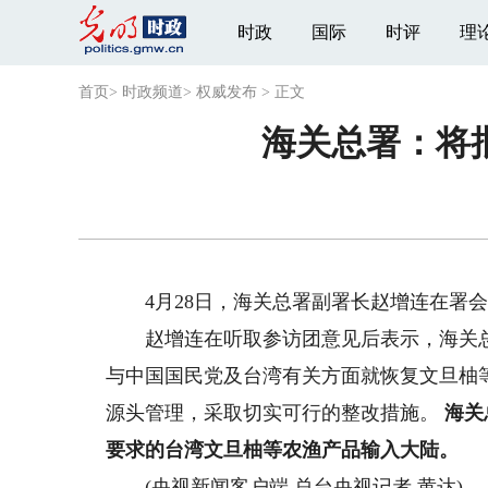
时政
国际
时评
理
首页
>
时政频道
>
权威发布
>
正文
海关总署：将
4月28日，海关总署副署长赵增连在署会
赵增连在听取参访团意见后表示，海关总署
与中国国民党及台湾有关方面就恢复文旦柚
源头管理，采取切实可行的整改措施。
海关
要求的台湾文旦柚等农渔产品输入大陆。
(央视新闻客户端 总台央视记者 黄达)