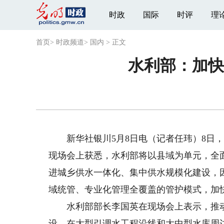
时政
国际
时评
理
首页
>
时政频道
>
国内
>
正文
水利部：加快
新华社银川5月8日电（记者任玮）8日，
现场会上获悉，水利部将以县域为单元，全面
进城乡供水一体化、集中供水规模化建设，
域统管、专业化管理全覆盖的管护模式，加
水利部部长李国英在现场会上表示，推动
设，在大型引调水工程沿线和大中型水库周