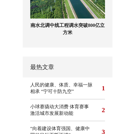
南水北调中线工程调水突破800亿立
方米
最热文章
人民的健康、体质、幸福一脉
1
相承
“宁可十防九空”
小球赛撬动大消费 体育赛事
2
激活城市发展新动能
“向着建设体育强国、健康中
3