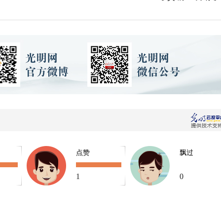
点赞
飘过
1
0