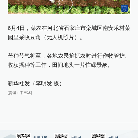
6月4日，菜农在河北省石家庄市栾城区南安乐村菜
6
园里采收豆角（无人机照片）。
锄
芒种节气将至，各地农民抢抓农时进行作物管护、
芒
收获播种等工作，田间地头一片忙碌景象。
收
新华社发（李明发 摄）
新
[责编：丁玉冰]
[责