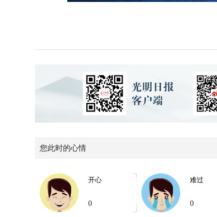
您此时的心情
开心
难过
0
0