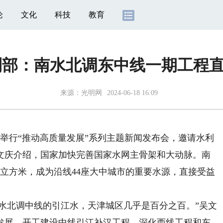
论
文化
科技
教育
部：南水北调东中线一期工程直接
来源：
光明网
2024-06-18 16:09
办举行“推动高质量发展”系列主题新闻发布会，邀请水利
文庆介绍，国家加快完善国家水网主骨架和大动脉。南
亿立方米，成为沿线44座大中城市的重要水源，直接受益
水北调中线的引江水，天津城区几乎是百分之百。”吴文
发展，开工建设中线引江补汉工程，深化西线工程和东