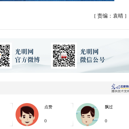
[
责编：袁晴
]
点赞
飘过
0
0