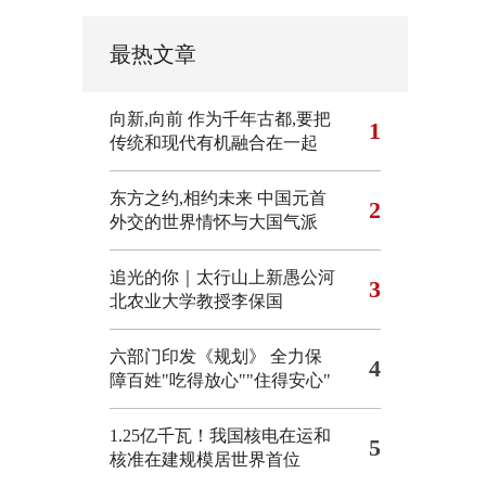
最热文章
向新,向前
作为千年古都,要把
1
传统和现代有机融合在一起
东方之约,相约未来 中国元首
2
外交的世界情怀与大国气派
追光的你｜太行山上新愚公河
3
北农业大学教授李保国
六部门印发《规划》 全力保
4
障百姓"吃得放心""住得安心"
1.25亿千瓦！我国核电在运和
5
核准在建规模居世界首位