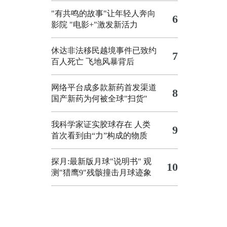
"有共鸣的故事"让年轻人奔向
6
影院
"电影+"激发新活力
休达非法移民越境事件已致约
7
百人死亡
飞地风暴背后
网络平台成多款新药首发渠道
8
国产新药为何被全球"扫货"
我科学家证实胶球存在 人类
9
首次看到由“力”构成的物质
探月:最新版月球"说明书"
观
10
测"猎鹰9"残骸撞击月球迹象