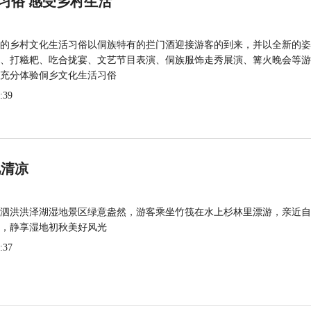
习俗 感受乡村生活
的乡村文化生活习俗以侗族特有的拦门酒迎接游客的到来，并以全新的姿
、打糍粑、吃合拢宴、文艺节目表演、侗族服饰走秀展演、篝火晚会等游
充分体验侗乡文化生活习俗
:39
觅清凉
泗洪洪泽湖湿地景区绿意盎然，游客乘坐竹筏在水上杉林里漂游，亲近自
，静享湿地初秋美好风光
:37