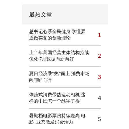
最热文章
总书记心系全民健身
学懂弄
1
通做实党的创新理论
上半年我国经营主体结构持续
2
优化
7月数据向新向好
夏日经济乘“热”而上 消费市场
3
向“新”而行
体验式消费带热运动相机
这
4
样的中国怎一个酷字了得
暑期档电影票房持续走高 电
5
影+业态激发消费活力