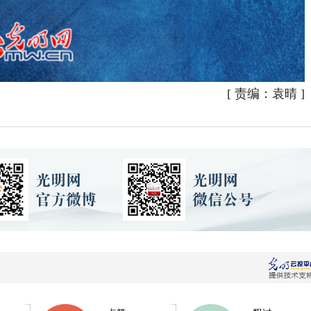
[
责编：袁晴
]