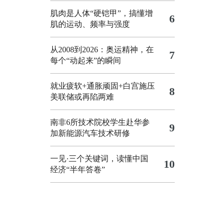
肌肉是人体“硬铠甲”，搞懂增
6
肌的运动、频率与强度
从2008到2026：奥运精神，在
7
每个“动起来”的瞬间
就业疲软+通胀顽固+白宫施压
8
美联储或再陷两难
南非6所技术院校学生赴华参
9
加新能源汽车技术研修
一见·三个关键词，读懂中国
10
经济“半年答卷”