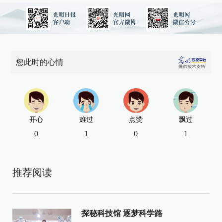
您此时的心情
开心
难过
点赞
飘过
0
1
0
1
推荐阅读
探秘科技馆 逐梦科学路