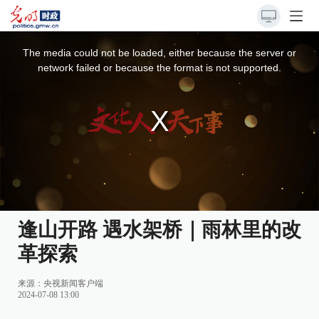
This
is
a
The media could not be loaded, either because the server or
modal
window.
network failed or because the format is not supported.
逢山开路 遇水架桥｜雨林里的改
革探索
来源：
央视新闻客户端
2024-07-08 13:00