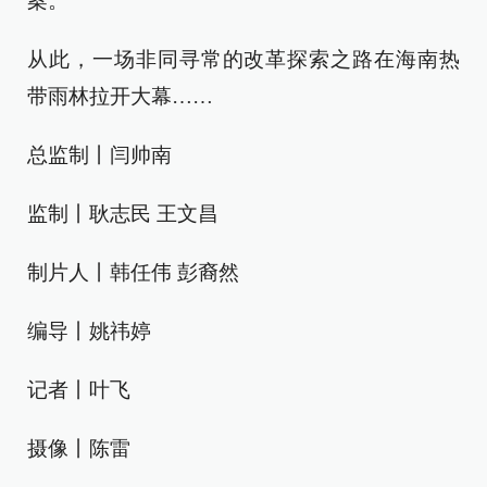
案。
从此，一场非同寻常的改革探索之路在海南热
带雨林拉开大幕……
总监制丨闫帅南
监制丨耿志民 王文昌
制片人丨韩任伟 彭裔然
编导丨姚祎婷
记者丨叶飞
摄像丨陈雷