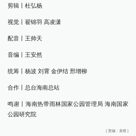
剪辑丨杜弘杨
视觉丨翟锦羽 高凌潇
配音丨王帅天
音编丨王安然
统筹丨杨波 刘霄 金伊结 邢增柳
合作丨总台海南总站
鸣谢丨海南热带雨林国家公园管理局 海南国家
公园研究院
[
责编：袁晴
]