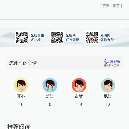
[
责编：廖慧
]
您此时的心情
开心
难过
点赞
飘过
16
0
114
12
推荐阅读