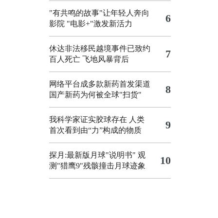
"有共鸣的故事"让年轻人奔向
6
影院
"电影+"激发新活力
休达非法移民越境事件已致约
7
百人死亡
飞地风暴背后
网络平台成多款新药首发渠道
8
国产新药为何被全球"扫货"
我科学家证实胶球存在 人类
9
首次看到由“力”构成的物质
探月:最新版月球"说明书"
观
10
测"猎鹰9"残骸撞击月球迹象