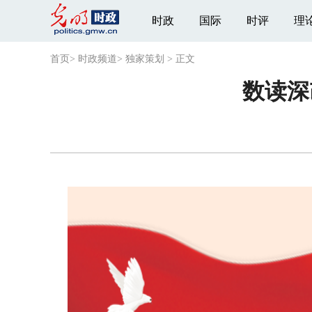
时政
国际
时评
理
首页
>
时政频道
>
独家策划
>
正文
数读深