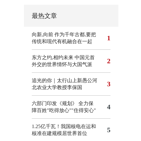
最热文章
向新,向前
作为千年古都,要把
1
传统和现代有机融合在一起
东方之约,相约未来 中国元首
2
外交的世界情怀与大国气派
追光的你｜太行山上新愚公河
3
北农业大学教授李保国
六部门印发《规划》 全力保
4
障百姓"吃得放心""住得安心"
1.25亿千瓦！我国核电在运和
5
核准在建规模居世界首位