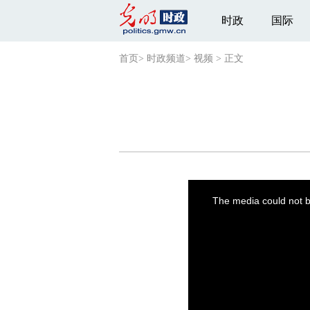
时政
国际
首页
>
时政频道
>
视频
>
正文
This
is
a
The media could not be
modal
window.