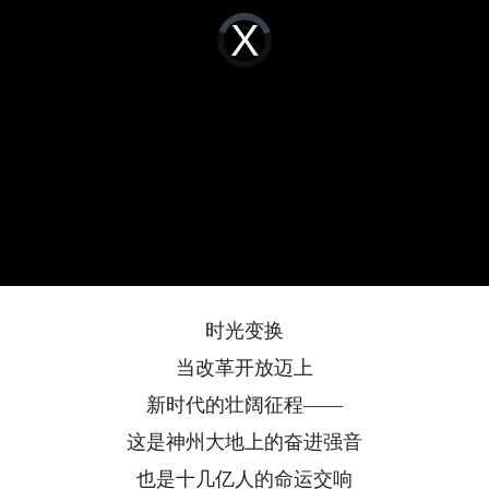
Video
Player
is
loading.
时光变换
当改革开放迈上
新时代的壮阔征程——
这是神州大地上的奋进强音
也是十几亿人的命运交响