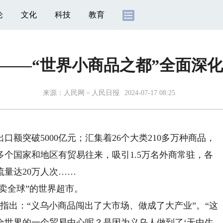
论
文化
科技
教育
记——“世界小商品之都”全面深
来源：
人民网－人民日报
2024-07-17 08:25
额突破5000亿元；汇集着26个大类210多万种商品，
00多个国家和地区有贸易往来，吸引1.5万名外商常驻，各
流量达20万人次……
卖全球”的世界超市。
指出：“义乌小商品闯出了大市场、做成了大产业”。“这
全世界的一个贸易中心呢？是因为义乌人做到了‘无中生