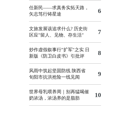
任新民——求真务实拓天路，
6
矢志笃行铸星途
文旅发展该追求什么?
历史街
7
区应"留人、见物、存生活"
炒作虚假叙事行"扩军"之实
日
8
新版《防卫白皮书》引批评
风雨中筑起坚固防线 陕西省
9
旬阳市抗洪抢险一线见闻
世界母乳喂养周｜别再猛喝催
10
奶浓汤，浓汤养的是脂肪