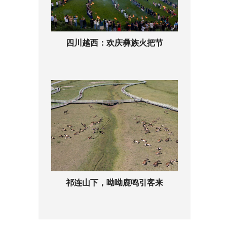
四川越西：欢庆彝族火把节
祁连山下，呦呦鹿鸣引客来