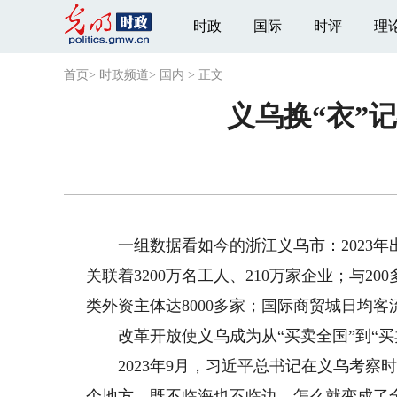
时政
国际
时评
理
首页
>
时政频道
>
国内
>
正文
义乌换“衣”
一组数据看如今的浙江义乌市：2023年出口
关联着3200万名工人、210万家企业；与2
类外资主体达8000多家；国际商贸城日均客
改革开放使义乌成为从“买卖全国”到“买
2023年9月，习近平总书记在义乌考察时
个地方，既不临海也不临边，怎么就变成了