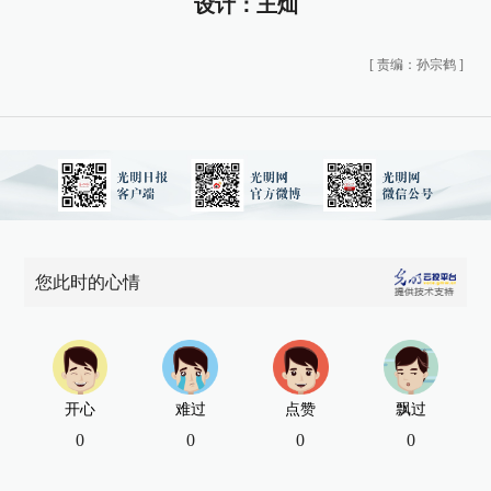
设计：王灿
[
责编：孙宗鹤
]
您此时的心情
开心
难过
点赞
飘过
0
0
0
0