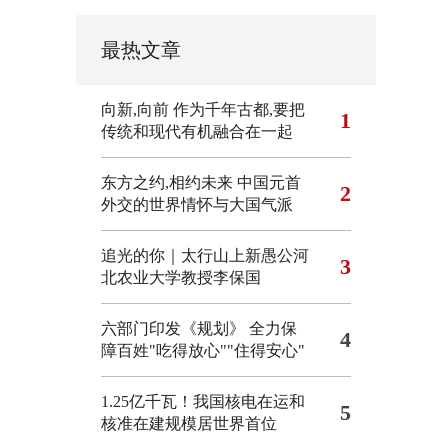
最热文章
向新,向前
作为千年古都,要把
1
传统和现代有机融合在一起
东方之约,相约未来 中国元首
2
外交的世界情怀与大国气派
追光的你｜太行山上新愚公河
3
北农业大学教授李保国
六部门印发《规划》 全力保
4
障百姓"吃得放心""住得安心"
1.25亿千瓦！我国核电在运和
5
核准在建规模居世界首位