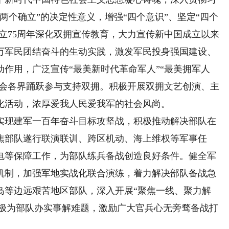
两个确立”的决定性意义，增强“四个意识”、坚定“四个
成立75周年深化双拥宣传教育，大力宣传新中国成立以来
万军民团结奋斗的生动实践，激发军民投身强国建设、
作用，广泛宣传“最美新时代革命军人”“最美拥军人
社会各界踊跃参与支持双拥。积极开展双拥文艺创演、主
化活动，浓厚爱我人民爱我军的社会风尚。
现建军一百年奋斗目标攻坚战，积极推动解决部队在
焦部队遂行联演联训、跨区机动、海上维权等军事任
电等保障工作，为部队练兵备战创造良好条件。健全军
机制，加强军地实战化联合演练，着力解决部队备战急
岛等边远艰苦地区部队，深入开展“聚焦一线、聚力解
，积极为部队办实事解难题，激励广大官兵心无旁骛备战打