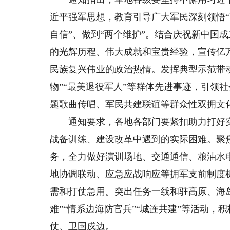
近平强军思想，教育引导广大军民深刻领悟“
自信”、做到“两个维护”。结合庆祝新中国
的光辉历程、伟大成就和宝贵经验，宣传亿
民族复兴伟业的政治热情。发挥典型示范带动
物”“最美退役军人”等群体先进事迹，引领
题歌曲传唱、军民共建联谊等群众性双拥文
通知要求，各地各部门要紧扣助力打好实
战备训练、建设改革中遇到的实际困难。聚
务，全力做好演训场地、交通通信、粮油水
地协调联动、应急应战响应等拥军支前制度
需和打仗急用。突出任务一线和驻高原、海
难”“情系边海防官兵”“城连共建”等活动
仗、卫国戍边。