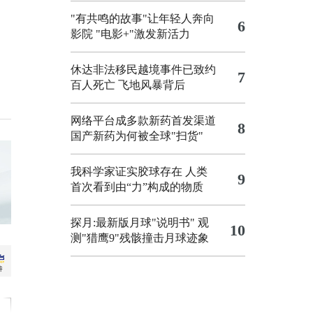
"有共鸣的故事"让年轻人奔向
6
影院
"电影+"激发新活力
休达非法移民越境事件已致约
7
百人死亡
飞地风暴背后
网络平台成多款新药首发渠道
8
国产新药为何被全球"扫货"
我科学家证实胶球存在 人类
9
首次看到由“力”构成的物质
探月:最新版月球"说明书"
观
10
测"猎鹰9"残骸撞击月球迹象