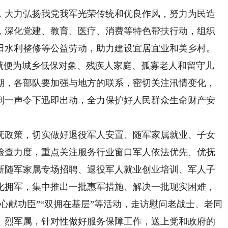
大力弘扬我党我军光荣传统和优良作风，努力为民造
，深化党建、教育、医疗、消费等特色帮扶行动，组织
田水利整修等公益劳动，助力建设宜居宜业和美乡村。
近就便为城乡低保对象、残疾人家庭、孤寡老人和留守儿
期，各部队要加强与地方的联系，密切关注汛情变化，
到一声令下迅即出动，全力保护好人民群众生命财产安
政策，切实做好退役军人安置、随军家属就业、子女
检查力度，重点关注服务行业窗口军人依法优先、优抚
新随军家属专场招聘、退役军人就业创业培训、军人子
化拥军，集中推出一批惠军措施、解决一批现实困难，
心献功臣”“双拥在基层”等活动，走访慰问老战士、老同
、烈军属，针对性做好服务保障工作，送上党和政府的