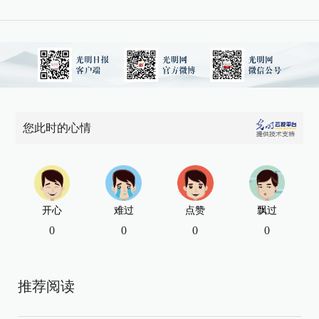
您此时的心情
开心
难过
点赞
飘过
0
0
0
0
推荐阅读