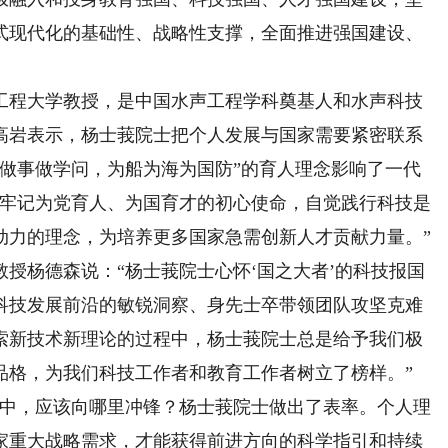
式现代化的基础性、战略性支撑，全面推进强国建设、
程大学教授，是中国水声工程学科奠基人和水声科技
高岩表示，杨士莪院士把个人发展与国家需要紧密联系
人做事做学问，为船为海为国防”的育人理念影响了一代
，牢记为党育人、为国育才的初心使命，自觉践行科技是
动力的理念，为培养更多国家急需创新人才贡献力量。”
杨德森说：“杨士莪院士心怀‘国之大者’的科技报国
科技发展前沿的敏锐洞察、身先士卒带领团队攻坚克难
索新技术新理论的过程中，杨士莪院士总是给予我们极
品格，为我们科技工作者和教育工作者树立了榜样。”
中，应该向哪里冲锋？杨士莪院士做出了表率。个人理
家重大战略需求，才能获得前进方向的科学指引和持续