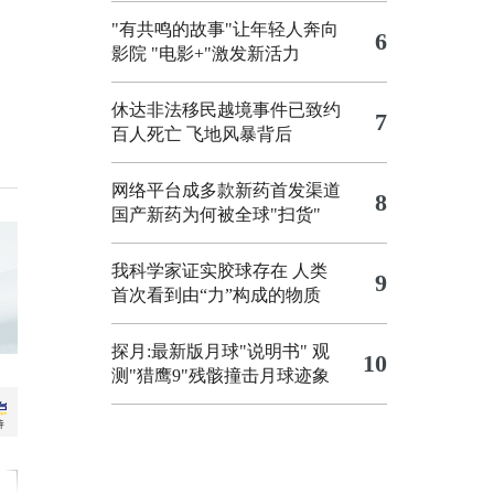
"有共鸣的故事"让年轻人奔向
6
影院
"电影+"激发新活力
休达非法移民越境事件已致约
7
百人死亡
飞地风暴背后
网络平台成多款新药首发渠道
8
国产新药为何被全球"扫货"
我科学家证实胶球存在 人类
9
首次看到由“力”构成的物质
探月:最新版月球"说明书"
观
10
测"猎鹰9"残骸撞击月球迹象