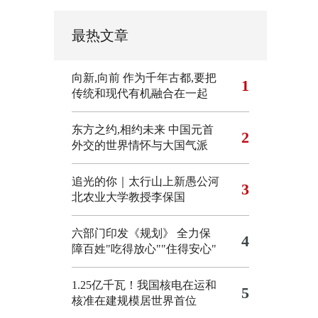
最热文章
向新,向前
作为千年古都,要把
1
传统和现代有机融合在一起
东方之约,相约未来 中国元首
2
外交的世界情怀与大国气派
追光的你｜太行山上新愚公河
3
北农业大学教授李保国
六部门印发《规划》 全力保
4
障百姓"吃得放心""住得安心"
1.25亿千瓦！我国核电在运和
5
核准在建规模居世界首位