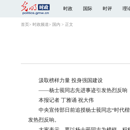
时政
国际
时评
理
首页
>
时政频道
>
国内
>
正文
汲取榜样力量 投身强国建设
——杨士莪同志先进事迹引发热烈反响
本报记者 丁雅诵 祝大伟
中央宣传部日前追授杨士莪同志“时代楷模
发热烈反响。
大家表示，要以杨士莪同志为榜样，积极