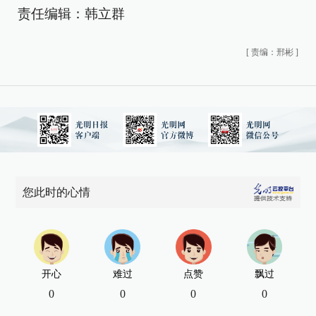
责任编辑：韩立群
[
责编：邢彬
]
您此时的心情
开心
难过
点赞
飘过
0
0
0
0