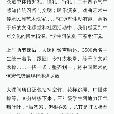
茶道中体悟知礼、懂礼、行礼；二十四节气中
感知传统习俗与文明；民乐演奏、戏曲艺术中
传承民族艺术瑰宝……“在这些生动有趣、寓教
于乐的文化课堂和社团活动中，我们感受到中
华文化的博大精深。”学生阿依夏·玉苏甫江说。
上午两节课后，大课间铃声响起。3500余名学
生统一着装，跟随口令打太极拳、练千字文武
术操……一招一式，整齐划一，将中国武术的
恢宏气势展现得淋漓尽致。
大课间项目还包括抖空竹、花样跳绳、广播体
操等。40分钟练下来，三年级学生阿迪力江气
喘吁吁，“虽然累，但很喜欢，尤其是打太极拳