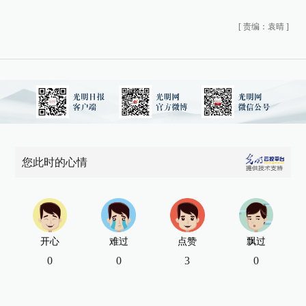
[
责编：袁晴
]
您此时的心情
开心
难过
点赞
飘过
0
0
3
0