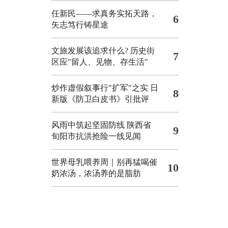
任新民——求真务实拓天路，
6
矢志笃行铸星途
文旅发展该追求什么?
历史街
7
区应"留人、见物、存生活"
炒作虚假叙事行"扩军"之实
日
8
新版《防卫白皮书》引批评
风雨中筑起坚固防线 陕西省
9
旬阳市抗洪抢险一线见闻
世界母乳喂养周｜别再猛喝催
10
奶浓汤，浓汤养的是脂肪