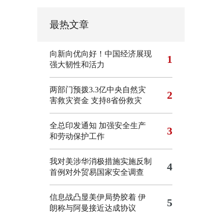
最热文章
向新向优向好！中国经济展现
1
强大韧性和活力
两部门预拨3.3亿中央自然灾
2
害救灾资金 支持8省份救灾
全总印发通知 加强安全生产
3
和劳动保护工作
我对美涉华消极措施实施反制
4
首例对外贸易国家安全调查
信息战凸显美伊局势胶着
伊
5
朗称与阿曼接近达成协议