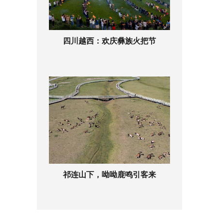
四川越西：欢庆彝族火把节
祁连山下，呦呦鹿鸣引客来