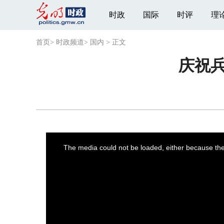
时政
国际
时评
理
首页
>
时政频道
>
国内
>
正文
庆祝兵
This
is
a
The media could not be loaded, either because the 
modal
window.