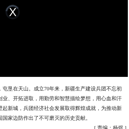
Video
Player
is
loading.
垦在天山。成立70年来，新疆生产建设兵团不忘初
创业、开拓进取，用勤劳和智慧描绘梦想，用心血和汗
壁起新城，兵团经济社会发展取得辉煌成就，为推动新
固国家边防作出了不可磨灭的历史贡献。
[
责编：杨煜
]