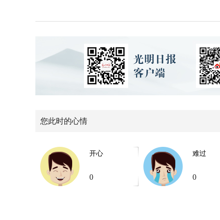
您此时的心情
开心
难过
0
0