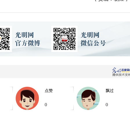
点赞
飘过
0
0