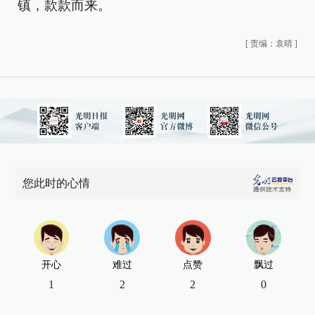
镇，款款而来。
[
责编：袁晴
]
您此时的心情
开心
难过
点赞
飘过
1
2
2
0