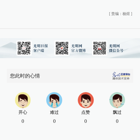
[
责编：杨煜
]
您此时的心情
开心
难过
点赞
飘过
0
0
0
0