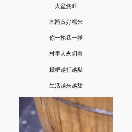
火盆烧旺
木甑蒸好糯米
你一抡我一捶
村里人念叨着
糍粑越打越黏
生活越来越甜