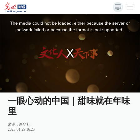
This
is
a
The media could not be loaded, either because the server or
modal
window.
network failed or because the format is not supported.
一眼心动的中国｜甜味就在年味
里
来源：
新华社
2025-01-29 16:23