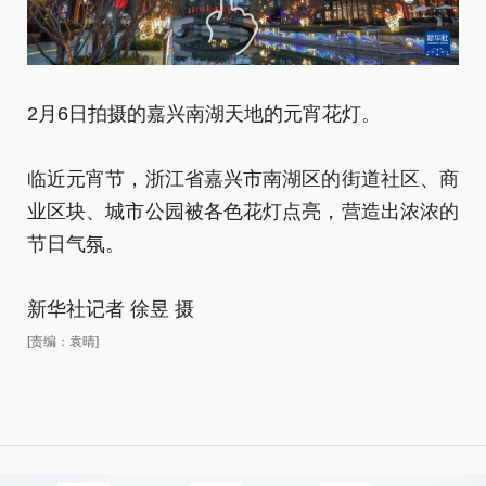
2月6日拍摄的嘉兴南湖天地的元宵花灯。
2
临近元宵节，浙江省嘉兴市南湖区的街道社区、商
临
业区块、城市公园被各色花灯点亮，营造出浓浓的
业
节日气氛。
节
新华社记者 徐昱 摄
新
[责编：袁晴]
[责