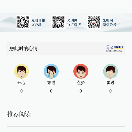
您此时的心情
开心
难过
点赞
飘过
0
0
0
0
推荐阅读